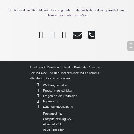
Danke für deine Geduld. Wir arbeiten gerade an der Website und sind pünktlich zum
Semesterstart wieder zurück.
Studieren-in-Dresden.de ist das Portal der Campus-
Zeitung CAZ und der Hochschulzeitung ad-rem für
alle, die in Dresden studieren.
Werbung schalten
Presse-Infos schicken
Fragen an die Redaktion
Impressum
Datenschutzerklärung
Postanschrift:
Campus-Zeitung CAZ
Altlockwitz 19
01257 Dresden