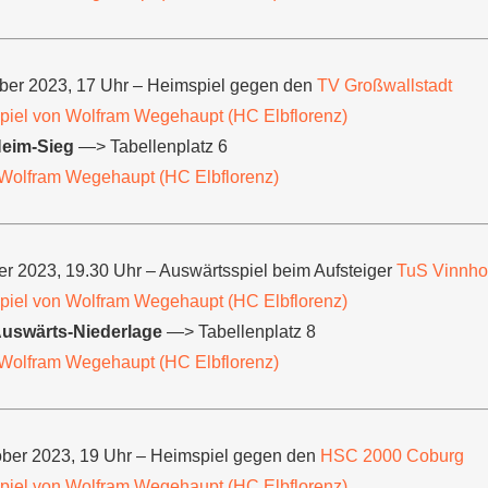
ober 2023, 17 Uhr – Heimspiel gegen den
TV Großwallstadt
iel von Wolfram Wegehaupt (HC Elbflorenz)
Heim-Sieg
—> Tabellenplatz 6
Wolfram Wegehaupt (HC Elbflorenz)
ber 2023, 19.30 Uhr – Auswärtsspiel beim Aufsteiger
TuS Vinnho
iel von Wolfram Wegehaupt (HC Elbflorenz)
Auswärts-Niederlage
—> Tabellenplatz 8
Wolfram Wegehaupt (HC Elbflorenz)
tober 2023, 19 Uhr – Heimspiel gegen den
HSC 2000 Coburg
iel von Wolfram Wegehaupt (HC Elbflorenz)